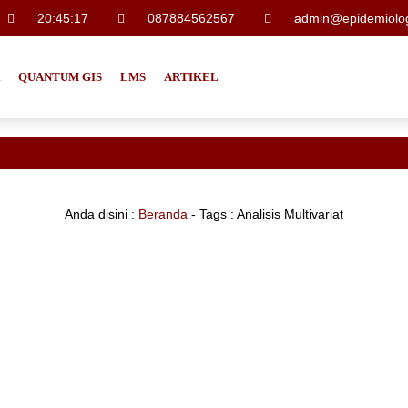
20
:
45
:
17
087884562567
admin@epidemiolog
QUANTUM GIS
LMS
ARTIKEL
Anda disini :
Beranda
- Tags :
Analisis Multivariat